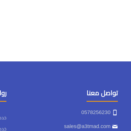
تواصل معنا
روا
0578256230
خدما
sales@a3tmad.com
خدما