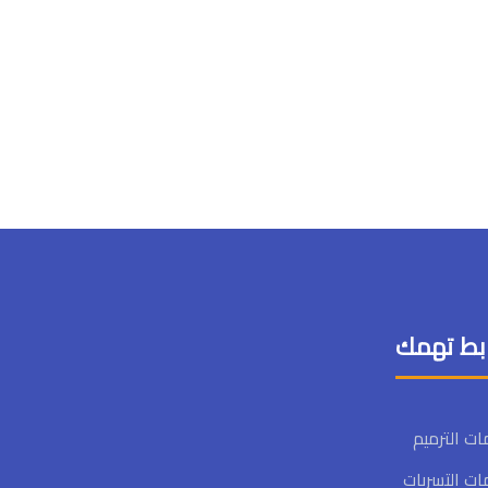
بط تهمك
ت الترميم
ت التسربات