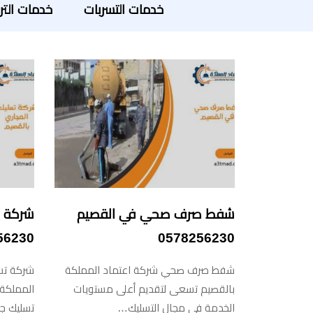
خدمات التسربات
خدمات التر
شفط صرف صحي في القصيم
شركة ت
56230
0578256230
شفط صرف صحي شركة اعتماد المملكة
شركة تسل
بالقصيم تسعى لتقديم أعلى مستويات
المملكة 
الخدمة في مجال التسليك…
تسليك ج