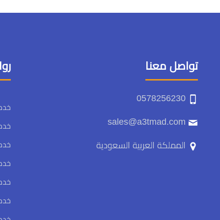
تواصل معنا
روا
0578256230
خدما
sales@a3tmad.com
خدما
المملكة العربية السعودية
خدما
خدم
خدم
خدم
خدم