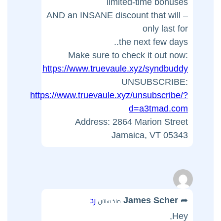
limited-time bonuses
– AND an INSANE discount that will
only last for
the next few days..
Make sure to check it out now:
https://www.truevaule.xyz/syndbuddy
UNSUBSCRIBE:
https://www.truevaule.xyz/unsubscribe/?
d=a3tmad.com
Address: 2864 Marion Street
Jamaica, VT 05343
James Scher
رد
منذ سنتين
Hey,