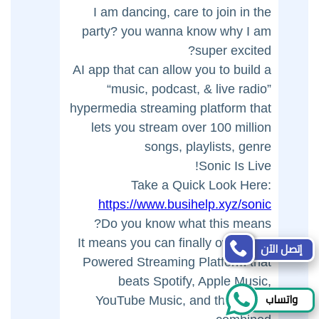
I am dancing, care to join in the
party? you wanna know why I am
super excited?
AI app that can allow you to build a
“music, podcast, & live radio”
hypermedia streaming platform that
lets you stream over 100 million
songs, playlists, genre
Sonic Is Live!
Take a Quick Look Here:
https://www.busihelp.xyz/sonic
Do you know what this means?
It means you can finally own an AI
إتصل الآن
Powered Streaming Platform that
beats Spotify, Apple Music,
واتساب
YouTube Music, and the others