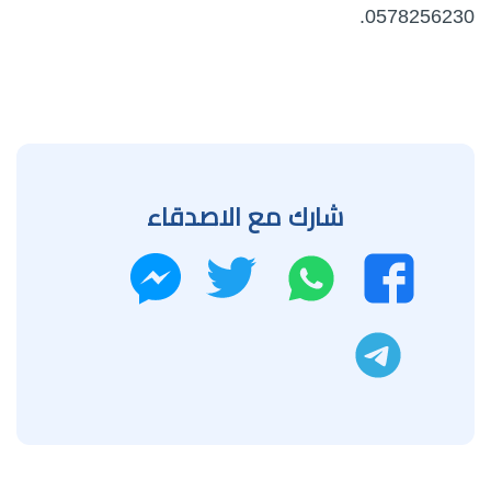
0578256230.
شارك مع الاصدقاء
واتساب
تويتر
فيسبوك
ماسنجر
تليجرام