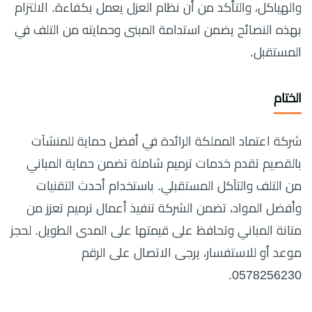
والهياكل، والتأكد من أن نظام العزل يعمل بكفاءة. الالتزام
بهذه النصائح يضمن استدامة المبنى وحمايته من التلف في
المستقبل.
الختام
شركة اعتماد المملكة الرائدة في أفضل حماية للمنشآت
بالقصيم تقدم خدمات ترميم شاملة تضمن حماية المباني
من التلف والتآكل المستقبلي. باستخدام أحدث التقنيات
وأفضل المواد، تضمن الشركة تنفيذ أعمال ترميم تعزز من
متانة المباني وتحافظ على قيمتها على المدى الطويل. لحجز
موعد أو للاستفسار، يرجى الاتصال على الرقم
0578256230.