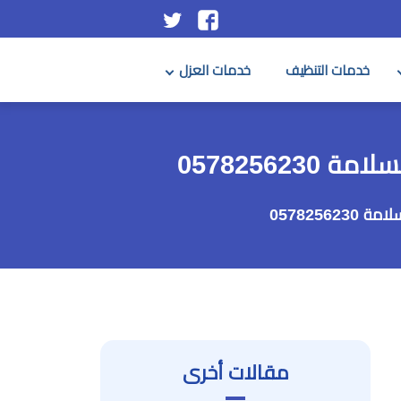
تابعنا
تابعنا
على
على
خدمات التنظيف
خدمات العزل
فيسبوك
تويتر
0578256
057825
مقالات أخرى