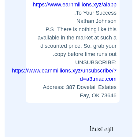
https://www.earnmillions.xyz/aiapp
To Your Success,
Nathan Johnson
P.S- There is nothing like this
available in the market at such a
discounted price. So, grab your
copy before time runs out.
UNSUBSCRIBE:
https://www.earnmillions.xyz/unsubscribe/?
d=a3tmad.com
Address: 387 Dovetail Estates
Fay, OK 73646
اترك تعليقاً