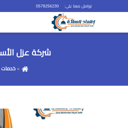
تواصل معنا على:
0578256230
شركة عزل الأسطح ب
خدمات ا