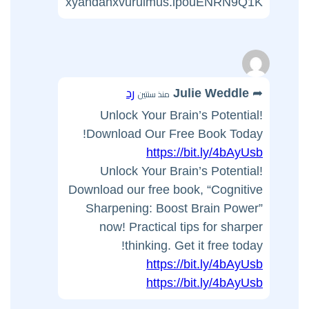
xyandanxvurulmus.lpouENRN9Q1K
Julie Weddle
رد
منذ سنتين
Unlock Your Brain’s Potential!
Download Our Free Book Today!
https://bit.ly/4bAyUsb
Unlock Your Brain’s Potential!
Download our free book, “Cognitive
Sharpening: Boost Brain Power”
now! Practical tips for sharper
thinking. Get it free today!
https://bit.ly/4bAyUsb
https://bit.ly/4bAyUsb