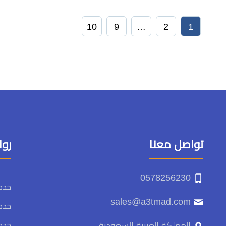
10
9
…
2
1
تواصل معنا
روا
0578256230
خدما
sales@a3tmad.com
خدما
خدما