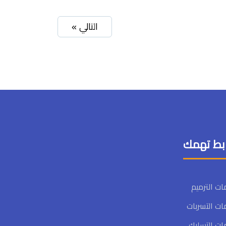
التالي »
بط تهمك
ت الترميم
ت التسربات
ت التسليك