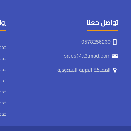
تواصل معنا
روا
0578256230
خدما
sales@a3tmad.com
خدما
المملكة العربية السعودية
خدما
خدم
خدم
خدم
خدم