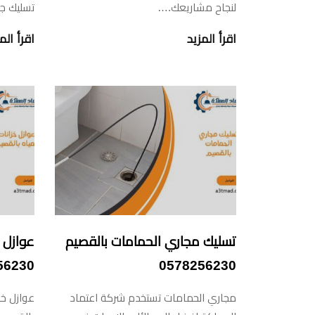
لنجاح مشاريعك.…
تسليك ج
اقرأ المزيد
اقرأ الم
تسليك مجاري الحمامات بالقصيم
عوازل خ
56230
0578256230
مجاري الحمامات تستخدم شركة اعتماد
عوازل خز