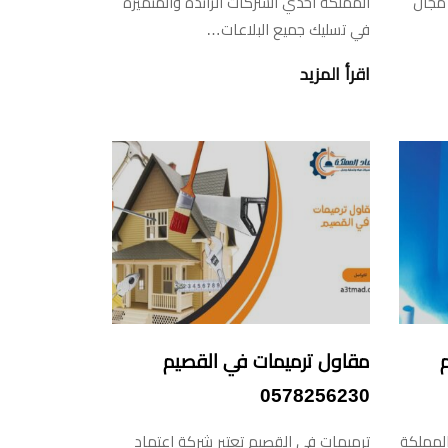
 مجال
المملكة احدي الشركات الرائدة والمتميزة
في تسليك جميع البلاعات…
اقرأ المزيد
م
مقاول ترميمات في القصيم
0578256230
المملكة
ترميمات في القصيم تعتبر شركة اعتماد