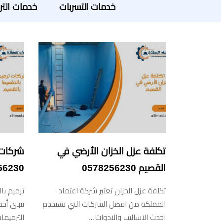
خدمات التسربات
خدمات التر
تكلفة عزل الخزان الأرضي في
شركات 
القصيم 0578256230
56230
تكلفة عزل الخزان تعتبر شركة اعتماد
ترميم با
المملكة من افضل الشركات التي تستخدم
تتبنى أح
احدث الاساليب والادوات…
الترميما