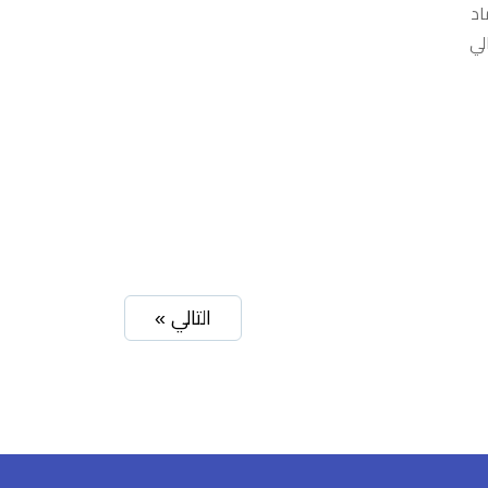
اد
لي
التالي »